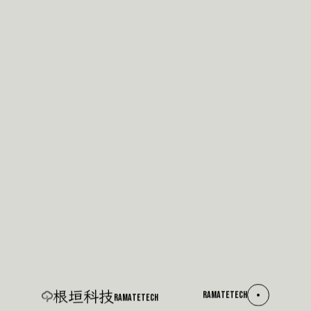
根垣科技
R
A
M
A
T
E
T
E
C
H
R
A
M
A
T
E
T
E
C
H