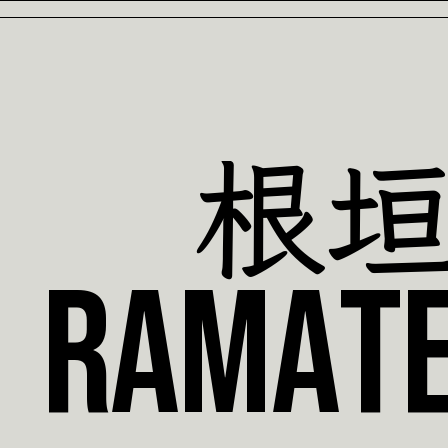
根
r
a
m
a
t