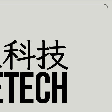
垣
科
技
e
t
e
c
h